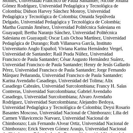
Montes
,
Universidad Francisco de Paula Santander
;
Nicolle Johana
Gómez Rodríguez
,
Universidad Pedagógica y Tecnológica de
Colombia
;
Didson Harvey Sánchez Monroy
,
Universidad
Pedagógica y Tecnológica de Colombia
;
Omaida Sepúlveda
Delgado
,
Universidad Pedagógica y Tecnológica de Colombia
;
Martha Guzmán Jiménez
,
Universidad Politécnica Salesiana en
Guayaquil
;
Bertha Naranjo Sánchez
,
Universidad Politécnica
Salesiana en Guayaquil
;
Oscar Luis Ochoa Martínez
,
Universidad
Pedagógica de Durango
;
Ruth Villanueva García
,
Instituto
Universitario Anglo Español
;
Viviana Karina Hernández Vergel
,
Universidad de Santander
;
Raúl Prada Núñez
,
Universidad
Francisco de Paula Santander
;
César Augusto Hernández Suárez
,
Universidad Francisco de Paula Santander
;
Henry de Jesús Gallardo
Pérez
,
Universidad Francisco de Paula Santander
;
Jorge Fernando
Márquez Peñaranda
,
Universidad Francisco de Paula Santander
;
Karina Avendaño Casadiego
,
Universidad del Tolima
;
Alix
Casadiego Cabrales
,
Universidad Surcolombiana
;
Francy H. Salas
Contreras
,
Universidad Surcolombiana
;
Gabriel Avendaño
Casadiego
,
Universidad Surcolombiana
;
Alvaro Avendaño
Rodríguez
,
Universidad Surcolombiana
;
Alejandro Bedoya
,
Universidad Pedagógica y Tecnológica de Colombia
;
Deysi Rosario
Basantes Moscoso
,
Universidad Nacional de Chimborazo
;
Lilia del
Carmen Villavicencio Narvaez
,
Universidad Nacional de
Chimborazo
;
Luis Fernando Alvear Ortiz
,
Universidad Nacional de
Chimborazo
;
Erick Steeven Gómez Araujo
,
Universidad Nacional