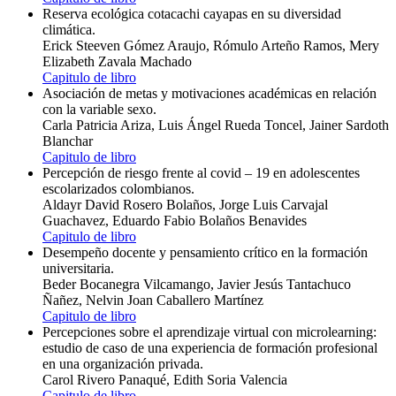
Reserva ecológica cotacachi cayapas en su diversidad
climática.
Erick Steeven Gómez Araujo, Rómulo Arteño Ramos, Mery
Elizabeth Zavala Machado
Capitulo de libro
Asociación de metas y motivaciones académicas en relación
con la variable sexo.
Carla Patricia Ariza, Luis Ángel Rueda Toncel, Jainer Sardoth
Blanchar
Capitulo de libro
Percepción de riesgo frente al covid – 19 en adolescentes
escolarizados colombianos.
Aldayr David Rosero Bolaños, Jorge Luis Carvajal
Guachavez, Eduardo Fabio Bolaños Benavides
Capitulo de libro
Desempeño docente y pensamiento crítico en la formación
universitaria.
Beder Bocanegra Vilcamango, Javier Jesús Tantachuco
Ñañez, Nelvin Joan Caballero Martínez
Capitulo de libro
Percepciones sobre el aprendizaje virtual con microlearning:
estudio de caso de una experiencia de formación profesional
en una organización privada.
Carol Rivero Panaqué, Edith Soria Valencia
Capitulo de libro