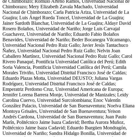
de Chimborazo
;
Rómulo Arteño Ramos
,
Universidad Nacional de
Chimborazo
;
Mery Elizabeth Zavala Machado
,
Universidad
Nacional de Chimborazo
;
Carla Patricia Ariza
,
Universidad de La
Guajira
;
Luis Ángel Rueda Toncel
,
Universidad de La Guajira
;
Jainer Sardoth Blanchar
,
Universidad de La Guajira
;
Aldayr David
Rosero Bolaños
,
Universidad de Nariño
;
Jorge Luis Carvajal
Guachavez
,
Universidad de Nariño
;
Eduardo Fabio Bolaños
Benavides
,
Universidad de Nariño
;
Beder Bocanegra Vilcamango
,
Universidad Nacional Pedro Ruiz Gallo
;
Javier Jesús Tantachuco
Ñañez
,
Universidad Nacional Pedro Ruiz Gallo
;
Nelvin Joan
Caballero Martínez
,
Universidad Nacional Pedro Ruiz Gallo
;
Carol
Rivero Panaqué
,
Pontificia Universidad Católica del Perú
;
Edith
Soria Valencia
,
Pontificia Universidad Católica del Perú
;
Camila
Morales Triviño
,
Universidad Distrital Francisco José de Caldas
;
Eduardo Plazas Motta
,
Universidad DEUSTO
;
Juliana Vargas
Rodríguez
,
Universidad Distrital Francisco José de Caldas
;
Emperatriz Perdomo Cruz
,
Universidad Americana de Europa
;
Jennifer Lorena Barrera Monje
,
Universidad de Manizales
;
Leidy
Carolina Cuervo
,
Universidad Surcolombiana
;
Enoc Valentín
González Palacio
,
Universidad de San Buenaventura
;
Noelva Eliana
Montoya Grisales
,
Universidad de San Buenaventura
;
Yeison
Andrés Cardona
,
Universidad de San Buenaventura
;
Juan Paulo
Marín
,
Politécnico Jaime Isaza Cadavid
;
Bertha Aurora Muñoz
,
Politécnico Jaime Isaza Cadavid
;
Eduardo Ibargüen Mondragón
,
Universidad de Nariño
;
Sandra Hidalgo Bonilla
,
Universidad de