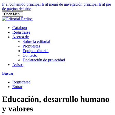
Ir al contenido principal
Ir al menú de navegación principal
Ir al pie
de página del sitio
Open Menu
Catálogo
Registrarse
Acerca de
Sobre la editorial
Propuestas
Equipo editorial
Contacto
Declaración de privacidad
Avisos
Buscar
Registrarse
Entrar
Educación, desarrollo humano
y valores