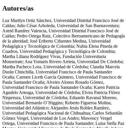
Autores/as
Luz Marilyn Ortiz Sánchez
,
Universidad Distrital Francisco José de
Caldas
;
Julio César Arboleda
,
Universidad de San Buenaventura
;
Astrid Ramírez Valencia
,
Universidad Distrital Francisco José de
Caldas
;
Pedro Ortega Ruiz
,
Colectivo Iberoamericano de Pedagogía
de la alteridad
;
José Eriberto Cifuentes Medina
,
Universidad
Pedagógica y Tecnológica de Colombia
;
Nubia Elena Pineda de
Cuadros
,
Universidad Pedagógica y Tecnológica de Colombia
;
Martha Liliana Rodríguez Vivas
,
Fundación Universitaria
Monserrate
;
Ana Yomaris Rivero Arrieta
,
Universidad De Córdoba
;
Martha Pacheco Lora
,
Universidad de Córdoba
;
Claudia Marcela
Durán Chinchilla
,
Universidad Francisco de Paula Santander
Ocaña
;
Carmen Liceth García Quintero
,
Universidad Francisco de
Paula Santander Ocaña
;
Alveiro Alonso Rosado Gómez
,
Universidad Francisco de Paula Santander Ocaña
;
Karen Patricia
Agudelo Arteaga
,
Universidad de Córdoba
;
Elvira Patricia Flórez
Nisperuza
,
Universidad de Córdoba
;
Eduardo Ravanal Moreno
,
Universidad Bernardo O´Higgins
;
Roberto Figueroa Molina
,
Universidad del Atlántico
;
Alejandro Jesús Robles Ramírez
,
Universidad Pedagógica Nacional de Chihuahua
;
Carlos Sebastián
Gómez Vergel
,
Universidad de Los Andes
;
Mawency Vergel
Ortega
,
Universidad Francisco de Paula Santander
;
Luisa Stella Paz