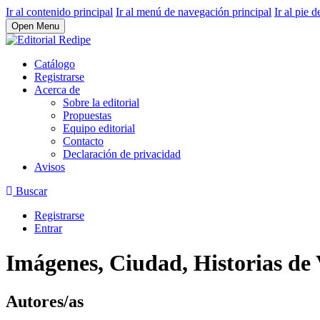
Ir al contenido principal
Ir al menú de navegación principal
Ir al pie d
Open Menu
Catálogo
Registrarse
Acerca de
Sobre la editorial
Propuestas
Equipo editorial
Contacto
Declaración de privacidad
Avisos
Buscar
Registrarse
Entrar
Imágenes, Ciudad, Historias de
Autores/as