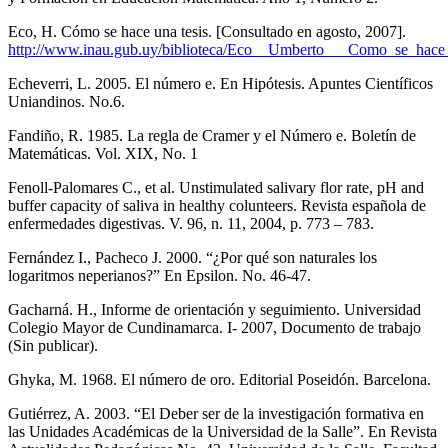
Eco, H. Cómo se hace una tesis. [Consultado en agosto, 2007].
http://www.inau.gub.uy/biblioteca/Eco__Umberto___Como_se_hace_
Echeverri, L. 2005. El número e. En Hipótesis. Apuntes Científicos
Uniandinos. No.6.
Fandiño, R. 1985. La regla de Cramer y el Número e. Boletín de
Matemáticas. Vol. XIX, No. 1
Fenoll-Palomares C., et al. Unstimulated salivary flor rate, pH and
buffer capacity of saliva in healthy colunteers. Revista española de
enfermedades digestivas. V. 96, n. 11, 2004, p. 773 – 783.
Fernández I., Pacheco J. 2000. “¿Por qué son naturales los
logaritmos neperianos?” En Epsilon. No. 46-47.
Gacharná. H., Informe de orientación y seguimiento. Universidad
Colegio Mayor de Cundinamarca. I- 2007, Documento de trabajo
(Sin publicar).
Ghyka, M. 1968. El número de oro. Editorial Poseidón. Barcelona.
Gutiérrez, A. 2003. “El Deber ser de la investigación formativa en
las Unidades Académicas de la Universidad de la Salle”. En Revista