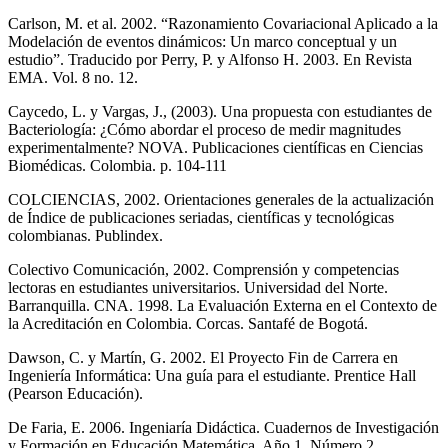
Carlson, M. et al. 2002. “Razonamiento Covariacional Aplicado a la
Modelación de eventos dinámicos: Un marco conceptual y un
estudio”. Traducido por Perry, P. y Alfonso H. 2003. En Revista
EMA. Vol. 8 no. 12.
Caycedo, L. y Vargas, J., (2003). Una propuesta con estudiantes de
Bacteriología: ¿Cómo abordar el proceso de medir magnitudes
experimentalmente? NOVA. Publicaciones científicas en Ciencias
Biomédicas. Colombia. p. 104-111
COLCIENCIAS, 2002. Orientaciones generales de la actualización
de Índice de publicaciones seriadas, científicas y tecnológicas
colombianas. Publindex.
Colectivo Comunicación, 2002. Comprensión y competencias
lectoras en estudiantes universitarios. Universidad del Norte.
Barranquilla. CNA. 1998. La Evaluación Externa en el Contexto de
la Acreditación en Colombia. Corcas. Santafé de Bogotá.
Dawson, C. y Martín, G. 2002. El Proyecto Fin de Carrera en
Ingeniería Informática: Una guía para el estudiante. Prentice Hall
(Pearson Educación).
De Faria, E. 2006. Ingeniaría Didáctica. Cuadernos de Investigación
y Formación en Educación Matemática. Año 1, Número 2.