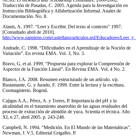
Traducción de Pasadas, C. 2005. Agenda para la Investigación en
Instrucción Bibliográfica y Alfabetización Informal. Anales de
Documentación. No. 8.
Alanis, A. 1997. “Leer y Escribir. Del texto al contexto” 1997.
[Consultado abril de 2010].
http://www.sappiens.com/castellano/articulos.nsf/Educadores/Le
Andrade, C. 1998. “Dificultades en el Aprendizaje de la Noción de
Variación”. En revista EMA. Vol. 3, No. 3.
Bravo, G, et al. 1999. “Propuesta para explorar la Comprensión de
Aspectos de la Función Lineal”. En Revista EMA. Vol. 4 No. 2.
Blanco, J.A. 2008. Resumen estructurado de un artículo. s/p.
Bustamante, G. y Jurado, F. 1999. Entre la lectura y la escritura.
Coomagisterio. Bogotá.
Cajigas A.A., Pérez, A. y Torres, P. Importancia del pH y la
alcalinidad en el tratamiento anaerobio de las aguas residuales del
proceso de extracción de almidón de yuca. Scientia et técnica. Año
XI, n 27, abril 2005. p. 243-248.
Campbell, N. 1994. “Medición. En El Mundo de las Matemáticas”.
Newman, J. V.5. Editorial Grigalbo. P.