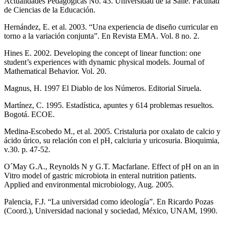
Actualidades Pedagógicas No. 43. Universidad de la Salle. Facultad
de Ciencias de la Educación.
Hernández, E. et al. 2003. “Una experiencia de diseño curricular en
torno a la variación conjunta”. En Revista EMA. Vol. 8 no. 2.
Hines E. 2002. Developing the concept of linear function: one
student’s experiences with dynamic physical models. Journal of
Mathematical Behavior. Vol. 20.
Magnus, H. 1997 El Diablo de los Números. Editorial Siruela.
Martínez, C. 1995. Estadística, apuntes y 614 problemas resueltos.
Bogotá. ECOE.
Medina-Escobedo M., et al. 2005. Cristaluria por oxalato de calcio y
ácido úrico, su relación con el pH, calciuria y uricosuria. Bioquimia,
v.30. p. 47-52.
O´May G.A., Reynolds N y G.T. Macfarlane. Effect of pH on an in
Vitro model of gastric microbiota in enteral nutrition patients.
Applied and environmental microbiology, Aug. 2005.
Palencia, F.J. “La universidad como ideología”. En Ricardo Pozas
(Coord.), Universidad nacional y sociedad, México, UNAM, 1990.