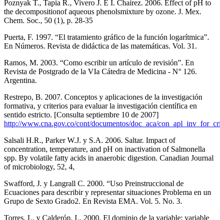
Poznyak T., Tapia R., Vivero J. E I. Chairez. 2006. Effect of pH to
the decompositionof aqueous phenolsmixture by ozone. J. Mex.
Chem. Soc., 50 (1), p. 28-35
Puerta, F. 1997. “El tratamiento gráfico de la función logarítmica”.
En Números. Revista de didáctica de las matemáticas. Vol. 31.
Ramos, M. 2003. “Como escribir un artículo de revisión”. En
Revista de Postgrado de la VIa Cátedra de Medicina - N° 126.
Argentina.
Restrepo, B. 2007. Conceptos y aplicaciones de la investigación
formativa, y criterios para evaluar la investigación científica en
sentido estricto. [Consulta septiembre 10 de 2007]
http://www.cna.gov.co/cont/documentos/doc_aca/con_apl_inv_for_c
Salsali H.R., Parker W.J. y S.A. 2006. Saltar. Impact of
concentration, temperature, and pH on inactivation of Salmonella
spp. By volatile fatty acids in anaerobic digestion. Canadian Journal
of microbiology, 52, 4,
Swafford, J. y Langrall C. 2000. “Uso Preinstruccional de
Ecuaciones para describir y representar situaciones Problema en un
Grupo de Sexto Grado2. En Revista EMA. Vol. 5. No. 3.
Torres, L. y Calderón, L. 2000. El dominio de la variable: variable