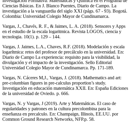
Investigación Formativa: Matemáticas y Química en el Programa de
Ciencias Básicas. En J. Blanco Puentes, Diario de Campo. La
investigación a la vanguardia del siglo XXI (págs. 67 - 93). Bogotá.
Colombia: Universidad Colegio Mayor de Cundinamarca.
Vargas, J., Chavés, R. F., & Jaimes, L. A. (2018). Sensores y Apps
en el estudio de la escala logaritmica. Revista LOGOS, ciencia y
tecnologia. 10(1). p. 129 – 144.
Vargas, J. Jaimes, L.A., Chaves, R.F. (2018). Modelación y escala
logarítmica: retos del profesor de precálculo en la universidad. En:
Diario de Campo La experiencia: requisito para la visibilidad, la
divulgación y el impacto de la investigación. Sello Editorial
Universidad Colegio Mayor de Cundinamarca. Pp. 171-189.
Vargas, N. Cáceres M,J., Vargas, J. (2018). Mathematics and art:
pre-columbian figures in pre-calculus proportion’s study.
Investigación en educación matemática XXII. En: España Ediciones
de la universidad de Oviedo. p. 666.
Vargas, N. y Vargas, J (2019). Arte y Matemáticas. El caso de
regularidades y patrones en la cultura precolombina para la
enseñanza en precalculo. En: Champaign, Illinois, EE.UU. por
Common Ground Research Networks, NFP.p. 58.