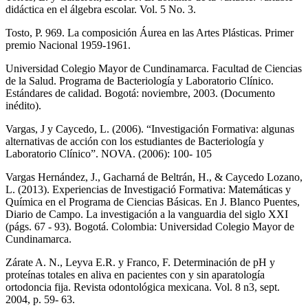
didáctica en el álgebra escolar. Vol. 5 No. 3.
Tosto, P. 969. La composición Áurea en las Artes Plásticas. Primer
premio Nacional 1959-1961.
Universidad Colegio Mayor de Cundinamarca. Facultad de Ciencias
de la Salud. Programa de Bacteriología y Laboratorio Clínico.
Estándares de calidad. Bogotá: noviembre, 2003. (Documento
inédito).
Vargas, J y Caycedo, L. (2006). “Investigación Formativa: algunas
alternativas de acción con los estudiantes de Bacteriología y
Laboratorio Clínico”. NOVA. (2006): 100- 105
Vargas Hernández, J., Gacharná de Beltrán, H., & Caycedo Lozano,
L. (2013). Experiencias de Investigació Formativa: Matemáticas y
Química en el Programa de Ciencias Básicas. En J. Blanco Puentes,
Diario de Campo. La investigación a la vanguardia del siglo XXI
(págs. 67 - 93). Bogotá. Colombia: Universidad Colegio Mayor de
Cundinamarca.
Zárate A. N., Leyva E.R. y Franco, F. Determinación de pH y
proteínas totales en aliva en pacientes con y sin aparatología
ortodoncia fija. Revista odontológica mexicana. Vol. 8 n3, sept.
2004, p. 59- 63.