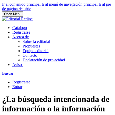
Ir al contenido principal
Ir al menú de navegación principal
Ir al pie
de página del sitio
Open Menu
Catálogo
Registrarse
Acerca de
Sobre la editorial
Propuestas
Equipo editorial
Contacto
Declaración de privacidad
Avisos
Buscar
Registrarse
Entrar
¿La búsqueda intencionada de
información o la información