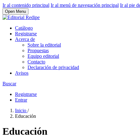
Ir al contenido principal
Ir al menú de navegación principal
Ir al pie d
Open Menu
Catálogo
Registrarse
Acerca de
Sobre la editorial
Propuestas
Equipo editorial
Contacto
Declaración de privacidad
Avisos
Buscar
Registrarse
Entrar
Inicio
/
Educación
Educación