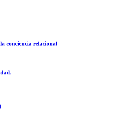
a conciencia relacional
idad.
I