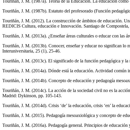
Touriñán, J. M. (1987a). Teoría de la Educación. La educación como
Touriñán, J. M. (1987b). Estatuto del profesorado (Función pedagógic
Touriñán, J. M. (2012). La construcción de ámbitos de educación. Una
REDICIS Cultura, educación e Innovación. Santiago de Compostela, 
Touriñán, J. M. (2013a). ¿Enseñar áreas culturales o educar con las ár
Touriñán, J. M. (2013b). Conocer, enseñar y educar no significan lo m
Interuniversitaria, 25 (1), 25-46.
Touriñán, J. M. (2013c). El significado de la función pedagógica y la
Touriñán, J. M. (2014a). Dónde está la educación. Actividad común in
Touriñán, J. M. (2014b). Concepto de educación y pedagogía mesoax
Touriñán, J. M. (2014c). La acción de la sociedad civil no es la acc
Madrid: Dykinson, pp. 105-143.
Touriñán, J. M. (2014d). Crisis ‘de’ la educación, crisis ‘en’ la educa
Touriñán, J. M. (2015). Pedagogía mesoaxiológica y concepto de educ
Touriñán, J. M. (2016a). Pedagogía general. Principios de educación 