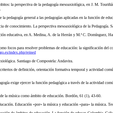
bitos: la perspectiva de la pedagogía mesoaxiológica, en J. M. Touriñ
.
 la pedagogía general a las pedagogías aplicadas en la función de edu
cia de conocimiento. La perspectiva mesoaxiológica de la Pedagogía. S
lación educativa, en A. Medina, A. de la Herrán y M.ª C. Domínguez,
como focos para resolver problemas de educación: la significación del 
igo.es/index.php/reined
axiológica. Santiago de Compostela: Andavira.
criterios de definición, orientación formativa temporal y actividad co
agogía exige ejercer la función pedagógica a través de la actividad co
r de la música como ámbito de educación. Bordón, 61 (1), 43-60.
cación. Educación «por» la música y educación «para» la música. Teorí
rucción de ámbitos de educación. La función de educar. Colombia, Cal