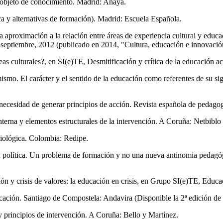
 objeto de conocimiento. Madrid: Anaya.
a y alternativas de formación). Madrid: Escuela Española.
 aproximación a la relación entre áreas de experiencia cultural y educ
septiembre, 2012 (publicado en 2014, "Cultura, educación e innovació
eas culturales?, en SI(e)TE, Desmitificación y crítica de la educación a
ismo. El carácter y el sentido de la educación como referentes de su s
 necesidad de generar principios de acción. Revista española de pedagog
terna y elementos estructurales de la intervención. A Coruña: Netbiblo 
iológica. Colombia: Redipe.
ión política. Un problema de formación y no una nueva antinomia pedagó
ción y crisis de valores: la educación en crisis, en Grupo SI(e)TE, Educa
ación. Santiago de Compostela: Andavira (Disponible la 2ª edición de
y principios de intervención. A Coruña: Bello y Martínez.