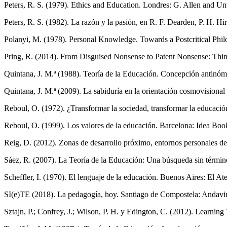
Peters, R. S. (1979). Ethics and Education. Londres: G. Allen and Unw
Peters, R. S. (1982). La razón y la pasión, en R. F. Dearden, P. H. Hi
Polanyi, M. (1978). Personal Knowledge. Towards a Postcritical Phi
Pring, R. (2014). From Disguised Nonsense to Patent Nonsense: Think
Quintana, J. M.ª (1988). Teoría de la Educación. Concepción antinóm
Quintana, J. M.ª (2009). La sabiduría en la orientación cosmovisional
Reboul, O. (1972). ¿Transformar la sociedad, transformar la educaci
Reboul, O. (1999). Los valores de la educación. Barcelona: Idea Boo
Reig, D. (2012). Zonas de desarrollo próximo, entornos personales d
Sáez, R. (2007). La Teoría de la Educación: Una búsqueda sin términ
Scheffler, I. (1970). El lenguaje de la educación. Buenos Aires: El At
SI(e)TE (2018). La pedagogía, hoy. Santiago de Compostela: Andavir
Sztajn, P.; Confrey, J.; Wilson, P. H. y Edington, C. (2012). Learnin