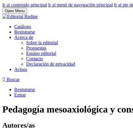
Ir al contenido principal
Ir al menú de navegación principal
Ir al pie d
Open Menu
Catálogo
Registrarse
Acerca de
Sobre la editorial
Propuestas
Equipo editorial
Contacto
Declaración de privacidad
Avisos
Buscar
Registrarse
Entrar
Pedagogía mesoaxiológica y con
Autores/as