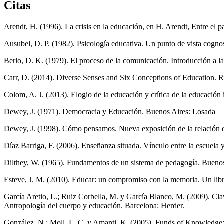
Citas
Arendt, H. (1996). La crisis en la educación, en H. Arendt, Entre el p
Ausubel, D. P. (1982). Psicología educativa. Un punto de vista cognosc
Berlo, D. K. (1979). El proceso de la comunicación. Introducción a la 
Carr, D. (2014). Diverse Senses and Six Conceptions of Education. R
Colom, A. J. (2013). Elogio de la educación y crítica de la educación
Dewey, J. (1971). Democracia y Educación. Buenos Aires: Losada
Dewey, J. (1998). Cómo pensamos. Nueva exposición de la relación en
Díaz Barriga, F. (2006). Enseñanza situada. Vínculo entre la escuela
Dilthey, W. (1965). Fundamentos de un sistema de pedagogía. Buenos A
Esteve, J. M. (2010). Educar: un compromiso con la memoria. Un libr
García Aretio, L.; Ruiz Corbella, M. y García Blanco, M. (2009). Clav
Antropología del cuerpo y educación. Barcelona: Herder.
González, N.; Moll, L. C. y Amanti, K. (2005). Funds of Knowledge