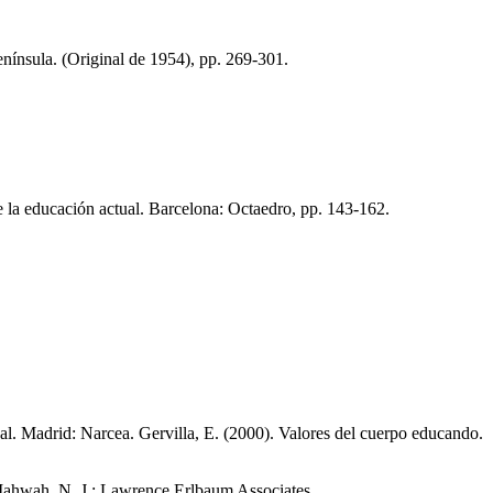
Península. (Original de 1954), pp. 269-301.
de la educación actual. Barcelona: Octaedro, pp. 143-162.
ual. Madrid: Narcea. Gervilla, E. (2000). Valores del cuerpo educando.
Mahwah, N. J.: Lawrence Erlbaum Associates.