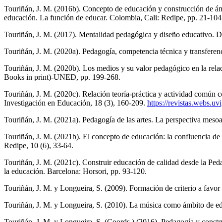
Touriñán, J. M. (2016b). Concepto de educación y construcción de ám
educación. La función de educar. Colombia, Cali: Redipe, pp. 21-104
Touriñán, J. M. (2017). Mentalidad pedagógica y diseño educativo. De
Touriñán, J. M. (2020a). Pedagogía, competencia técnica y transferen
Touriñán, J. M. (2020b). Los medios y su valor pedagógico en la re
Books in print)-UNED, pp. 199-268.
Touriñán, J. M. (2020c). Relación teoría-práctica y actividad común 
Investigación en Educación, 18 (3), 160-209.
https://revistas.webs.uv
Touriñán, J. M. (2021a). Pedagogía de las artes. La perspectiva meso
Touriñán, J. M. (2021b). El concepto de educación: la confluencia de 
Redipe, 10 (6), 33-64.
Touriñán, J. M. (2021c). Construir educación de calidad desde la Ped
la educación. Barcelona: Horsori, pp. 93-120.
Touriñán, J. M. y Longueira, S. (2009). Formación de criterio a favo
Touriñán, J. M. y Longueira, S. (2010). La música como ámbito de edu
Touriñán, J. M. y Longueira, S. (Coords.) (2016). Pedagogía y const