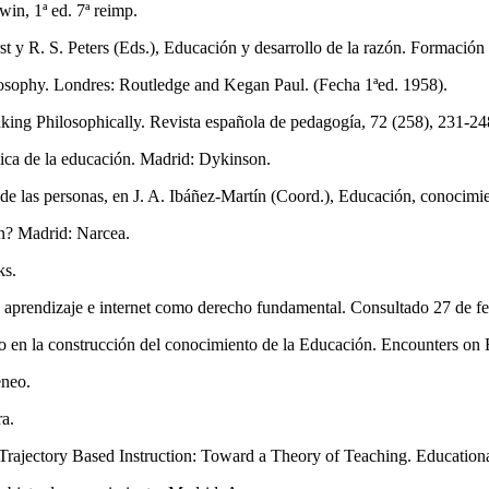
in, 1ª ed. 7ª reimp.
rst y R. S. Peters (Eds.), Educación y desarrollo de la razón. Formación
losophy. Londres: Routledge and Kegan Paul. (Fecha 1ªed. 1958).
ing Philosophically. Revista española de pedagogía, 72 (258), 231-24
ica de la educación. Madrid: Dykinson.
 de las personas, en J. A. Ibáñez-Martín (Coord.), Educación, conocimi
ón? Madrid: Narcea.
ks.
e aprendizaje e internet como derecho fundamental. Consultado 27 de f
o en la construcción del conocimiento de la Educación. Encounters on 
eneo.
a.
g Trajectory Based Instruction: Toward a Theory of Teaching. Education