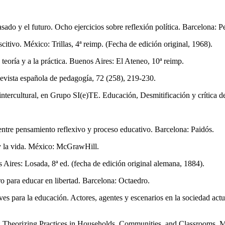
asado y el futuro. Ocho ejercicios sobre reflexión política. Barcelona: 
itivo. México: Trillas, 4ª reimp. (Fecha de edición original, 1968).
teoría y a la práctica. Buenos Aires: El Ateneo, 10ª reimp.
evista española de pedagogía, 72 (258), 219-230.
 intercultural, en Grupo SI(e)TE. Educación, Desmitificación y crítica 
tre pensamiento reflexivo y proceso educativo. Barcelona: Paidós.
 y la vida. México: McGrawHill.
ires: Losada, 8ª ed. (fecha de edición original alemana, 1884).
o para educar en libertad. Barcelona: Octaedro.
es para la educación. Actores, agentes y escenarios en la sociedad act
: Theorizing Practices in Households, Communities, and Classrooms. 