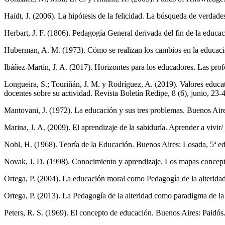
Haidt, J. (2006). La hipótesis de la felicidad. La búsqueda de verdad
Herbart, J. F. (1806). Pedagogía General derivada del fin de la educaci
Huberman, A. M. (1973). Cómo se realizan los cambios en la educaci
Ibáñez-Martín, J. A. (2017). Horizontes para los educadores. Las pro
Longueira, S.; Touriñán, J. M. y Rodríguez, A. (2019). Valores educati
docentes sobre su actividad. Revista Boletín Redipe, 8 (6), junio, 23-
Mantovani, J. (1972). La educación y sus tres problemas. Buenos Aire
Marina, J. A. (2009). El aprendizaje de la sabiduría. Aprender a vivir/
Nohl, H. (1968). Teoría de la Educación. Buenos Aires: Losada, 5ª ed
Novak, J. D. (1998). Conocimiento y aprendizaje. Los mapas conceptua
Ortega, P. (2004). La educación moral como Pedagogía de la alteridad
Ortega, P. (2013). La Pedagogía de la alteridad como paradigma de la
Peters, R. S. (1969). El concepto de educación. Buenos Aires: Paidós