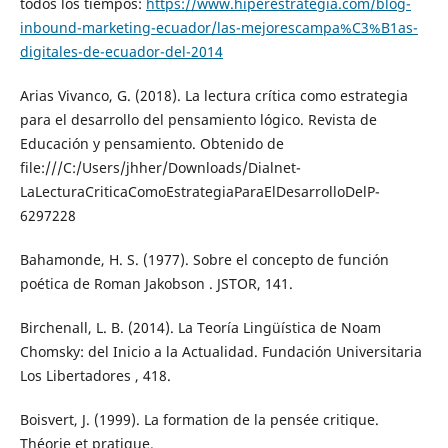
todos los tiempos:
https://www.hiperestrategia.com/blog-
inbound-marketing-ecuador/las-mejorescampa%C3%B1as-
digitales-de-ecuador-del-2014
Arias Vivanco, G. (2018). La lectura crítica como estrategia
para el desarrollo del pensamiento lógico. Revista de
Educación y pensamiento. Obtenido de
file:///C:/Users/jhher/Downloads/Dialnet-
LaLecturaCriticaComoEstrategiaParaElDesarrolloDelP-
6297228
Bahamonde, H. S. (1977). Sobre el concepto de función
poética de Roman Jakobson . JSTOR, 141.
Birchenall, L. B. (2014). La Teoría Lingüística de Noam
Chomsky: del Inicio a la Actualidad. Fundación Universitaria
Los Libertadores , 418.
Boisvert, J. (1999). La formation de la pensée critique.
Théorie et pratique.